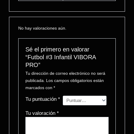
k
A
a
p
r
p
t
No hay valoraciones aún.
i
r
Sé el primero en valorar
“Futbol #3 Infantil VIBORA
PRO”
Tu dirección de correo electrónico no será
publicada.
Los campos obligatorios están
marcados con
*
Tu puntuación
*
Tu valoración
*