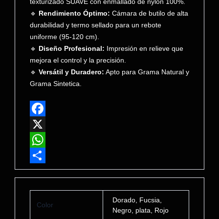
texturizado SUAVE con enmallado de nylon 100%.
🔹
Rendimiento Óptimo:
Cámara de butilo de alta
durabilidad y termo sellado para un rebote
uniforme (95-120 cm).
🔹
Diseño Profesional:
Impresión en relieve que
mejora el control y la precisión.
🔹
Versátil y Duradero:
Apto para Grama Natural y
Grama Sintetica.
F
a
X
c
W
e
h
C
b
a
o
Dorado, Fucsia,
o
t
m
Color
Negro, plata, Rojo
o
s
p