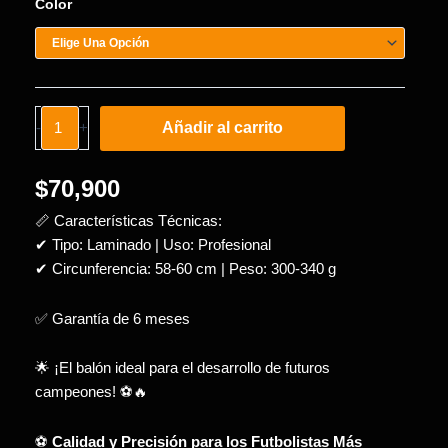
Color
#3
Infantil
VIBORA
PRO
cantidad
Añadir al carrito
-
+
$
70,900
📏 Características Técnicas:
✔ Tipo: Laminado | Uso: Profesional
✔ Circunferencia: 58-60 cm | Peso: 300-340 g
✅ Garantía de 6 meses
🌟 ¡El balón ideal para el desarrollo de futuros
campeones! ⚽🔥
⚽
Calidad y Precisión para los Futbolistas Más