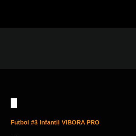
Ir
al
contenido
Futbol #3 Infantil VIBORA PRO
Futbol