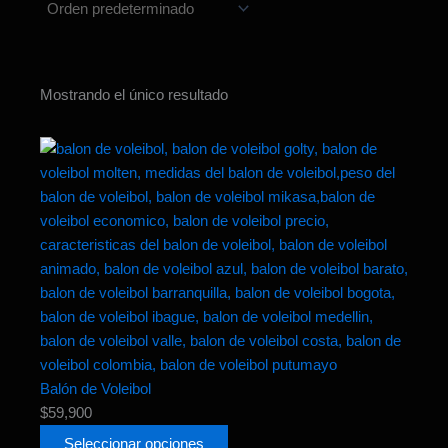
Mostrando el único resultado
Este
producto
tiene
múltiples
variantes.
Las
opciones
se
pueden
elegir
en
Balón de Voleibol
la
$
59,900
página
Seleccionar opciones