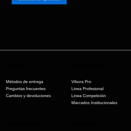
de
producto
COMPRA
PRODUCTOS
Métodos de entrega
Víbora Pro
Preguntas frecuentes
Linea Profesional
Cambios y devoluciones
Linea Competición
Marcados Institucionales
INFORMACIÓN
SÍGUENOS