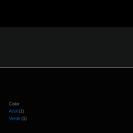
Ir
al
contenido
Color
Azul
(1)
Verde
(1)