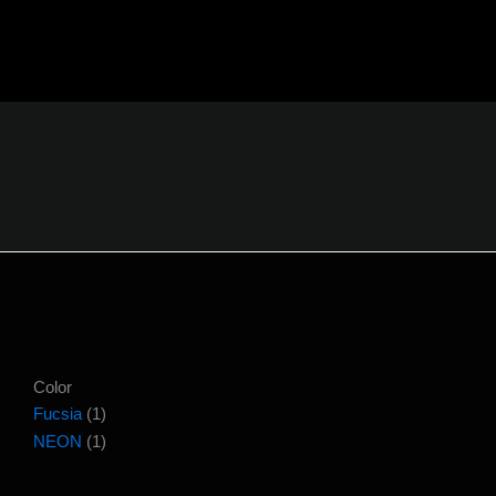
Ir
al
contenido
Color
Fucsia
(1)
NEON
(1)