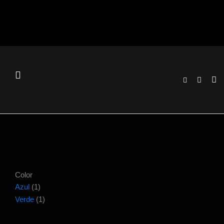
Ir
al
contenido
Color
Azul
(1)
Verde
(1)