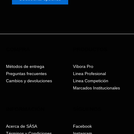
de
producto
COMPRA
PRODUCTOS
Métodos de entrega
Víbora Pro
Preguntas frecuentes
Linea Profesional
Cambios y devoluciones
Linea Competición
Marcados Institucionales
INFORMACIÓN
SÍGUENOS
Acerca de SÁSA
Facebook
Términos y Condiciones
Instagram