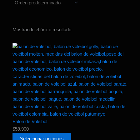
Mostrando el único resultado
Este
producto
tiene
múltiples
variantes.
Las
opciones
se
pueden
elegir
en
Balón de Voleibol
la
$
59,900
página
Seleccionar opciones