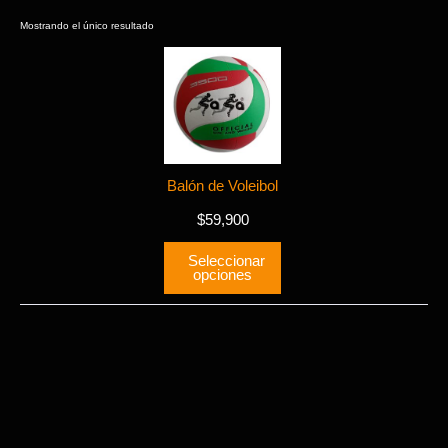
Mostrando el único resultado
Este
producto
tiene
múltiples
variantes.
Las
Balón de Voleibol
opciones
$
59,900
se
pueden
Seleccionar
elegir
opciones
en
la
página
de
producto