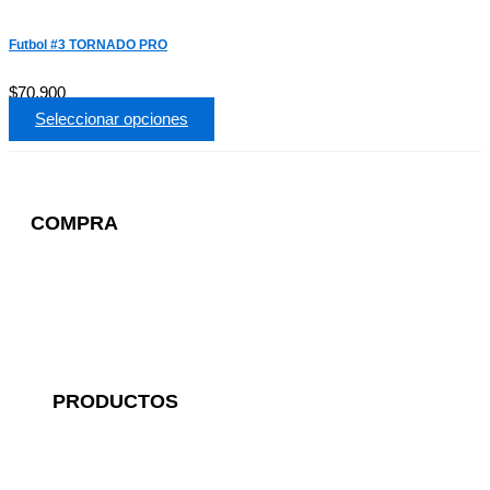
Futbol #3 TORNADO PRO
$
70,900
Seleccionar opciones
COMPRA
Métodos de entrega
Preguntas frecuentes
Cambios y devoluciones
PRODUCTOS
Víbora Pro
Linea Profesional