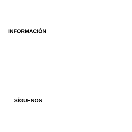
Linea Competición
Marcados Institucionales
INFORMACIÓN
Acerca de SÁSA
Términos y Condiciones
Política de Privacidad
Pagos contraentrega en
Ecuador
Distribución en Venezuela
SÍGUENOS
Facebook
Instagram
Youtube