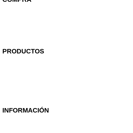
Métodos de entrega
Preguntas frecuentes
Cambios y devoluciones
PRODUCTOS
Víbora Pro
Linea Profesional
Linea Competición
Marcados Institucionales
INFORMACIÓN
Acerca de SÁSA
Términos y Condiciones