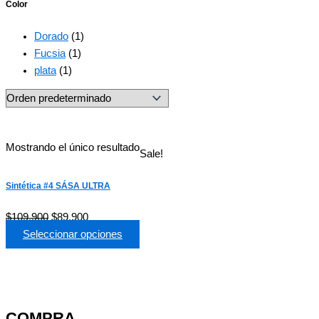
Color
Dorado
(1)
Fucsia
(1)
plata
(1)
Mostrando el único resultado
Sale!
Sintética #4 SÁSA ULTRA
$
109,900
$
89,900
Seleccionar opciones
COMPRA