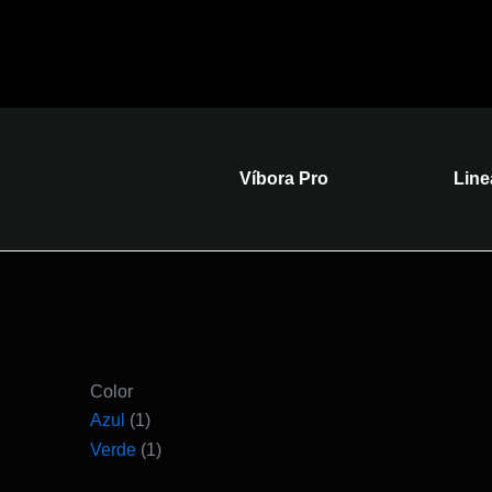
Ir
al
contenido
Víbora Pro
Line
Color
Azul
(1)
Verde
(1)